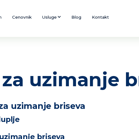
m
Cenovnik
Usluge
Blog
Kontakt
za uzimanje b
za uzimanje briseva
duplje
uzimanje briseva