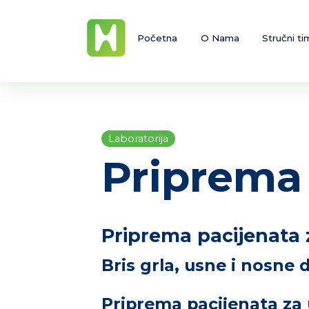
Početna
O Nama
Stručni ti
Laboratorija
Priprema 
Priprema pacijenata 
Bris grla, usne i nosne 
Priprema pacijenata za 