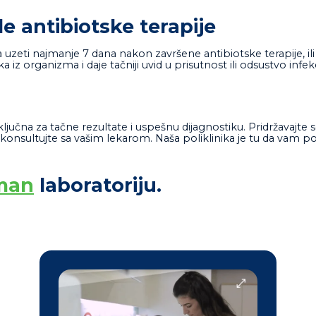
e antibiotske terapije
ba uzeti najmanje 7 dana nakon završene antibiotske terapije,
iz organizma i daje tačniji uvid u prisutnost ili odsustvo infekc
ljučna za tačne rezultate i uspešnu dijagnostiku. Pridržavajte s
 konsultujte sa vašim lekarom. Naša poliklinika je tu da vam 
man
laboratoriju.