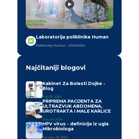
Laboratorija poliklinike Human
Poliklinika Human - 20.04.2024.
Najčitaniji blogovi
Kabinet Za Bolesti Dojke -
Blog
July 31, 2024
PRIPREMA PACIJENTA ZA
ULTRAZVUK ABDOMENA,
UROTRAKTA I MALE KARLICE
July 24, 2024
HPV virus - definicija iz ugla
Mikrobiologa
January 19, 2022