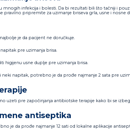
mnogih infekcija i bolesti. Da bi rezultati bili što tačniji i pou
 pravilno pripremite za uzimanje briseva grla, usne i nosne d
najbolje je da pacijent ne doručkuje.
i napitak pre uzimanja brisa.
ti higijenu usne duplje pre uzimanja brisa.
i pili neki napitak, potrebno je da prođe najmanje 2 sata pre uzim
erapije
bno uzeti pre započinjanja antibiotske terapije kako bi se izbegl
rimene antiseptika
no je da prođe najmanje 12 sati od lokalne aplikacije antisep