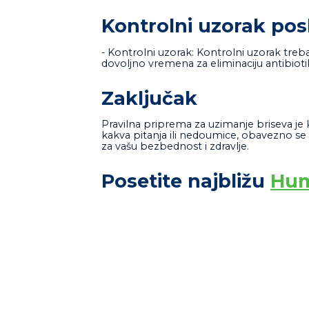
Kontrolni uzorak posl
- Kontrolni uzorak: Kontrolni uzorak tre
dovoljno vremena za eliminaciju antibiotika 
Zaključak
Pravilna priprema za uzimanje briseva je k
kakva pitanja ili nedoumice, obavezno se
za vašu bezbednost i zdravlje.
Posetite najbližu
Hu