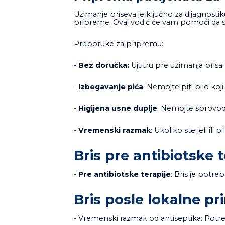
Uzimanje briseva je ključno za dijagnostiku 
pripreme. Ovaj vodič će vam pomoći da se
Preporuke za pripremu:
-
Bez doručka:
Ujutru pre uzimanja brisa 
-
Izbegavanje pića
: Nemojte piti bilo koj
-
Higijena usne duplje
: Nemojte sprovodi
-
Vremenski razmak
: Ukoliko ste jeli il
Bris pre antibiotske t
-
Pre antibiotske terapije
: Bris je potre
Bris posle lokalne p
- Vremenski razmak od antiseptika: Potreb