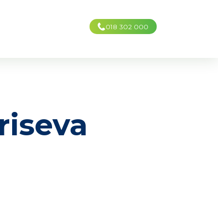
018 302 000
riseva