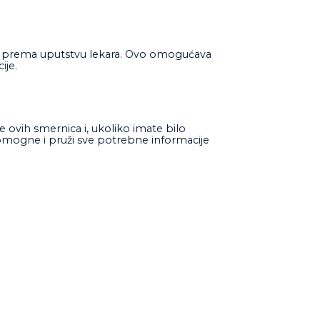
 ili prema uputstvu lekara. Ovo omogućava
ije.
e ovih smernica i, ukoliko imate bilo
pomogne i pruži sve potrebne informacije