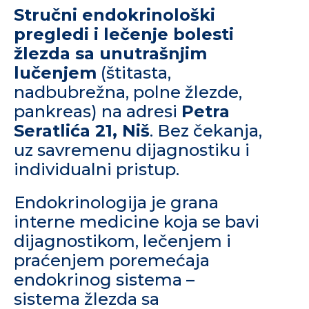
Stručni endokrinološki
pregledi i lečenje bolesti
žlezda sa unutrašnjim
lučenjem
(štitasta,
nadbubrežna, polne žlezde,
pankreas) na adresi
Petra
Seratlića 21, Niš
. Bez čekanja,
uz savremenu dijagnostiku i
individualni pristup.
Endokrinologija je grana
interne medicine koja se bavi
dijagnostikom, lečenjem i
praćenjem poremećaja
endokrinog sistema –
sistema žlezda sa