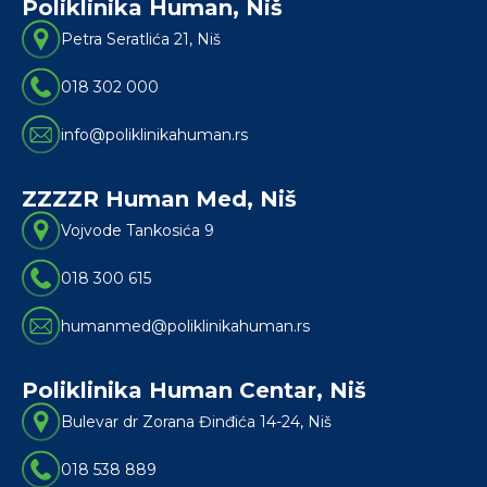
Poliklinika Human, Niš
La
Petra Seratlića 21, Niš
018 302 000
info@poliklinikahuman.rs
ZZZZR Human Med, Niš
La
Vojvode Tankosića 9
018 300 615
humanmed@poliklinikahuman.rs
Poliklinika Human Centar, Niš
La
Bulevar dr Zorana Đinđića 14-24, Niš
018 538 889