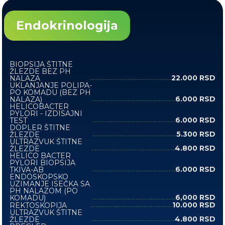
Endokrinologija
BIOPSIJA ŠTITNE
ŽLEZDE BEZ PH
22.000 RSD
NALAZA
UKLANJANJE POLIPA-
PO KOMADU (BEZ PH
6.000 RSD
NALAZA)
HELICOBACTER
PYLORI - IZDISAJNI
6.000 RSD
TEST
DOPLER ŠTITNE
5.300 RSD
ŽLEZDE
ULTRAZVUK ŠTITNE
4.800 RSD
ŽLEZDE
HELICO BACTER
PYLORI BIOPSIJA
6.000 RSD
TKIVA-AB
ENDOSKOPSKO
UZIMANJE ISEČKA SA
PH NALAZOM (PO
6,000 RSD
KOMADU)
10.000 RSD
REKTOSKOPIJA
ULTRAZVUK ŠTITNE
4.800 RSD
ŽLEZDE