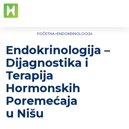
POČETNA
>
ENDOKRINOLOGIJA
Endokrinologija –
Dijagnostika i
Terapija
Hormonskih
Poremećaja
u Nišu