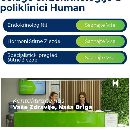
poliklinici Human
Endokrinolog Niš
Saznajte Više
Hormoni Stitne Zlezde
Saznajte Više
Specijalisticki pregled
Saznajte Više
štitne žlezde
Kontaktirajte nas -
Vaše Zdravlje, Naša Briga