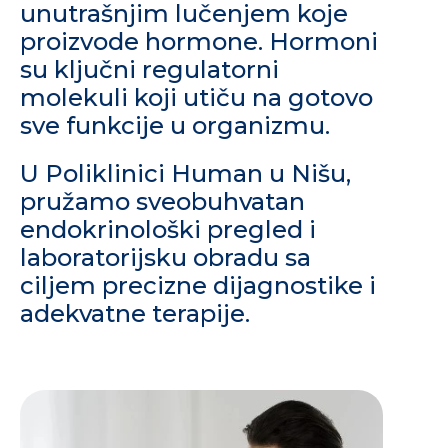
unutrašnjim lučenjem koje
proizvode hormone. Hormoni
su ključni regulatorni
molekuli koji utiču na gotovo
sve funkcije u organizmu.
U Poliklinici
Human u Nišu
,
pružamo sveobuhvatan
endokrinološki pregled i
laboratorijsku obradu sa
ciljem precizne dijagnostike i
adekvatne terapije.