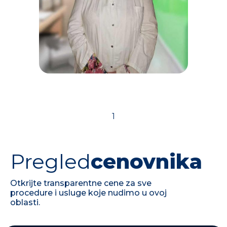
1
Pregled
cenovnika
Dr Radmila Potić Ristić
Specijalista interne
Otkrijte transparentne cene za sve
medicine -
procedure i usluge koje nudimo u ovoj
endokrinolog
oblasti.