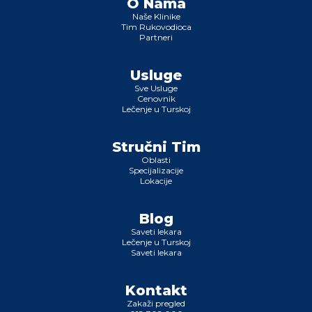
O Nama
Naše Klinike
Tim Rukovodioca
Partneri
Usluge
Sve Usluge
Cenovnik
Lečenje u Turskoj
Stručni Tim
Oblasti
Specijalizacije
Lokacije
Blog
Saveti lekara
Lečenje u Turskoj
Saveti lekara
Kontakt
Zakaži pregled