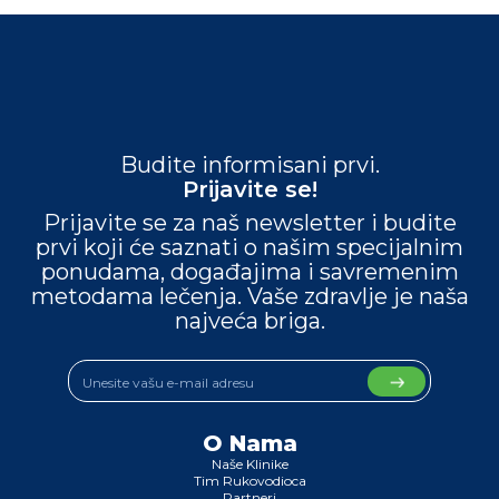
Budite informisani prvi.
Prijavite se!
Prijavite se za naš newsletter i budite
prvi koji će saznati o našim specijalnim
ponudama, događajima i savremenim
metodama lečenja. Vaše zdravlje je naša
najveća briga.
O Nama
Naše Klinike
Tim Rukovodioca
Partneri