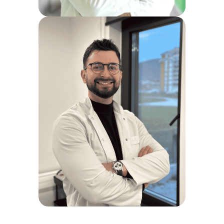
Dr Slobodan Petrović
Specijalista interne
medicine -
pneumoftiziolog