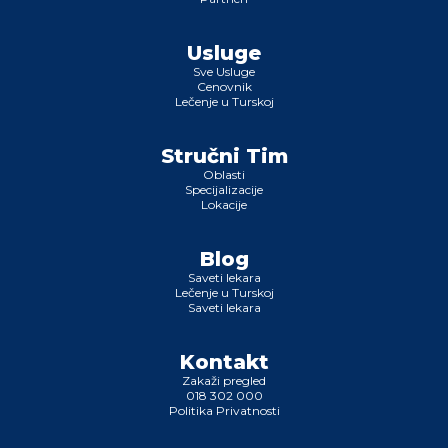
Usluge
Sve Usluge
Cenovnik
Lečenje u Turskoj
Stručni Tim
Oblasti
Specijalizacije
Lokacije
Blog
Saveti lekara
Lečenje u Turskoj
Saveti lekara
Kontakt
Zakaži pregled
018 302 000
Politika Privatnosti