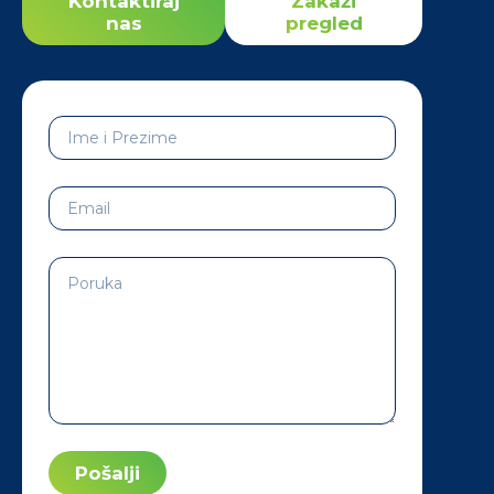
Kontaktiraj
Zakaži
nas
pregled