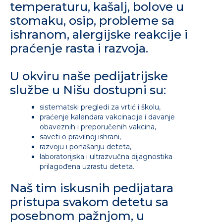
temperaturu, kašalj, bolove u
stomaku, osip, probleme sa
ishranom, alergijske reakcije i
praćenje rasta i razvoja.
U okviru naše pedijatrijske
službe u Nišu dostupni su:
sistematski pregledi za vrtić i školu,
praćenje kalendara vakcinacije i davanje
obaveznih i preporučenih vakcina,
saveti o pravilnoj ishrani,
razvoju i ponašanju deteta,
laboratorijska i ultrazvučna dijagnostika
prilagođena uzrastu deteta.
Naš tim iskusnih pedijatara
pristupa svakom detetu sa
posebnom pažnjom, u