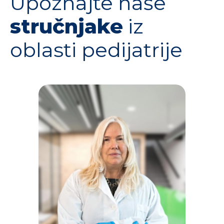
Upoznajte naše
stručnjake
iz
oblasti pedijatrije