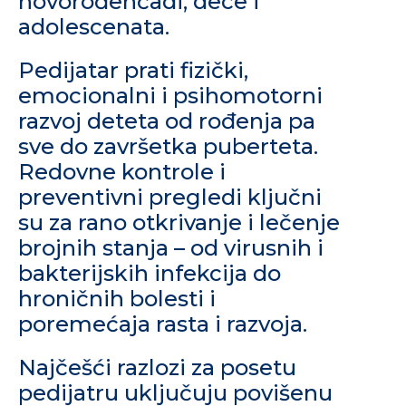
novorođenčadi, dece i
adolescenata.
Pedijatar prati fizički,
emocionalni i psihomotorni
razvoj deteta od rođenja pa
sve do završetka puberteta.
Redovne kontrole i
preventivni pregledi ključni
su za rano otkrivanje i lečenje
brojnih stanja – od virusnih i
bakterijskih infekcija do
hroničnih bolesti i
poremećaja rasta i razvoja.
Najčešći razlozi za posetu
pedijatru uključuju povišenu