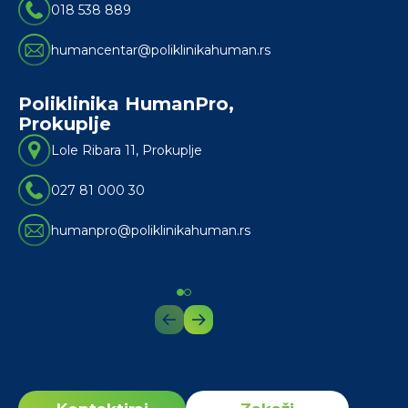
018 538 889
humancentar@poliklinikahuman.rs
Poliklinika HumanPro,
La
Prokuplje
Lole Ribara 11, Prokuplje
027 81 000 30
humanpro@poliklinikahuman.rs