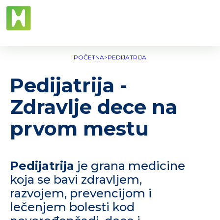
POČETNA
>
PEDIJATRIJA
Pedijatrija -
Zdravlje dece na
prvom mestu
Pedijatrija
je grana medicine
koja se bavi zdravljem,
razvojem, prevencijom i
lečenjem bolesti kod