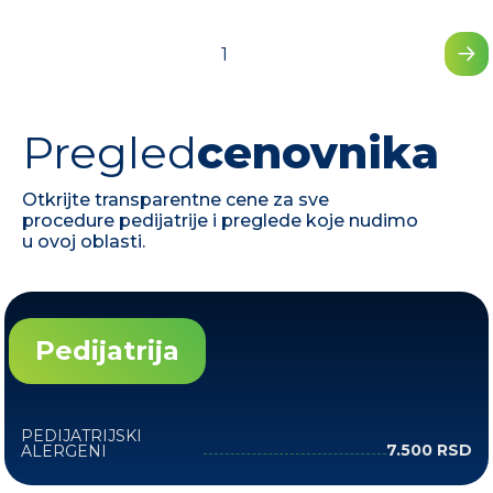
1
Dr
Pregled
cenovnika
Niko
D
Dr Aleksandar Janković
Dr Ja
Dr Ja
Slad
Vac
Otkrijte transparentne cene za sve
Rank
MIlo
Ran
Specijalista Dečje
Deči
procedure pedijatrije i preglede koje nudimo
Hirurgije
Pedi
Pedi
Pedi
Hiru
u ovoj oblasti.
Pedijatrija
PEDIJATRIJSKI
7.500 RSD
ALERGENI