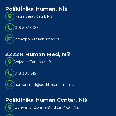
Poliklinika Human, Niš
La
Petra Seratlića 21, Niš
018 302 000
info@poliklinikahuman.rs
ZZZZR Human Med, Niš
La
Vojvode Tankosića 9
018 300 615
humanmed@poliklinikahuman.rs
Poliklinika Human Centar, Niš
La
Bulevar dr Zorana Đinđića 14-24, Niš