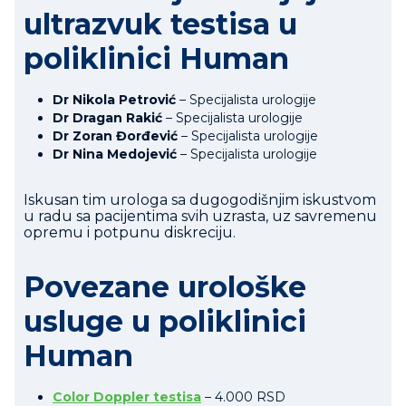
ultrazvuk testisa u
poliklinici Human
Dr Nikola Petrović
– Specijalista urologije
Dr Dragan Rakić
– Specijalista urologije
Dr Zoran Đorđević
– Specijalista urologije
Dr Nina Medojević
– Specijalista urologije
Iskusan tim urologa sa dugogodišnjim iskustvom
u radu sa pacijentima svih uzrasta, uz savremenu
opremu i potpunu diskreciju.
Povezane urološke
usluge u poliklinici
Human
Color Doppler testisa
– 4.000 RSD