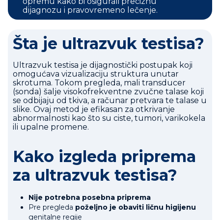
opremu kako bi osigurali preciznu
dijagnozu i pravovremeno lečenje.
Šta je ultrazvuk testisa?
Ultrazvuk testisa je dijagnostički postupak koji
omogućava vizualizaciju struktura unutar
skrotuma. Tokom pregleda, mali transducer
(sonda) šalje visokofrekventne zvučne talase koji
se odbijaju od tkiva, a računar pretvara te talase u
slike. Ovaj metod je efikasan za otkrivanje
abnormalnosti kao što su ciste, tumori, varikokela
ili upalne promene.
Kako izgleda priprema
za ultrazvuk testisa?
Nije potrebna posebna priprema
Pre pregleda
poželjno je obaviti ličnu higijenu
genitalne regije