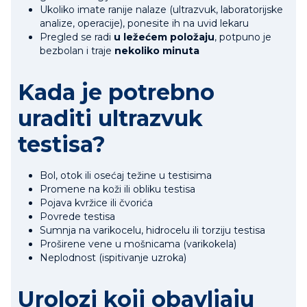
Ukoliko imate ranije nalaze (ultrazvuk, laboratorijske
analize, operacije), ponesite ih na uvid lekaru
Pregled se radi
u ležećem položaju
, potpuno je
bezbolan i traje
nekoliko minuta
Kada je potrebno
uraditi ultrazvuk
testisa?
Bol, otok ili osećaj težine u testisima
Promene na koži ili obliku testisa
Pojava kvržice ili čvorića
Povrede testisa
Sumnja na varikocelu, hidrocelu ili torziju testisa
Proširene vene u mošnicama (varikokela)
Neplodnost (ispitivanje uzroka)
Urolozi koji obavljaju