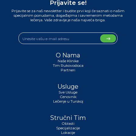
Prijavite se!
Prijavite se za naš newsletter i budite prvi koji će saznati o našim
specijalnim ponudama, događajima i savremenim metodama
lečenja. Vaše zdravlje je naša najveća briga.
O Nama
Naše Klinike
Tim Rukovodioca
Partneri
Usluge
Sve Usluge
Cenovnik
Lečenje u Turskoj
Stručni Tim
Oblasti
Specijalizacije
Lokacije