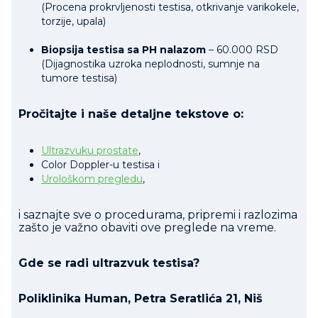
(Procena prokrvljenosti testisa, otkrivanje varikokele,
torzije, upala)
Biopsija testisa sa PH nalazom
– 60.000 RSD
(Dijagnostika uzroka neplodnosti, sumnje na
tumore testisa)
Pročitajte i naše detaljne tekstove o:
Ultrazvuku prostate
,
Color Doppler-u testisa i
Urološkom pregledu
,
i saznajte sve o procedurama, pripremi i razlozima
zašto je važno obaviti ove preglede na vreme.
Gde se radi ultrazvuk testisa?
Poliklinika Human, Petra Seratlića 21, Niš