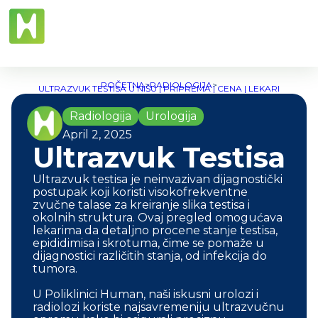
POČETNA
>
RADIOLOGIJA
>
ULTRAZVUK TESTISA U NIŠU | PRIPREMA | CENA | LEKARI
Radiologija
Urologija
April 2, 2025
Ultrazvuk Testisa
Ultrazvuk testisa je neinvazivan dijagnostički
postupak koji koristi visokofrekventne
zvučne talase za kreiranje slika testisa i
okolnih struktura. Ovaj pregled omogućava
lekarima da detaljno procene stanje testisa,
epididimisa i skrotuma, čime se pomaže u
dijagnostici različitih stanja, od infekcija do
tumora.
U Poliklinici Human, naši iskusni urolozi i
radiolozi koriste najsavremeniju ultrazvučnu