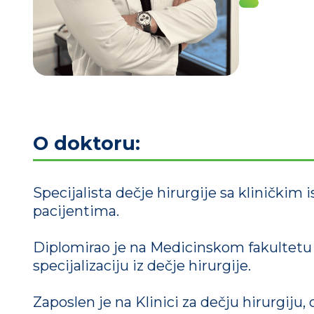
O doktoru:
Specijalista dečje hirurgije sa klinički
pacijentima.
Diplomirao je na Medicinskom fakultetu u
specijalizaciju iz dečje hirurgije.
Zaposlen je na Klinici za dečju hirurgiju,