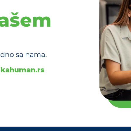
ašem
jedno sa nama.
ikahuman.rs