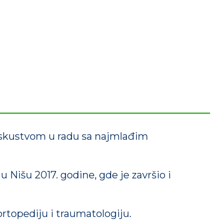
m iskustvom u radu sa najmlađim
 Nišu 2017. godine, gde je završio i
 ortopediju i traumatologiju.