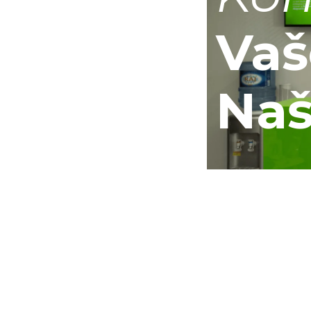
Vaš
Naš