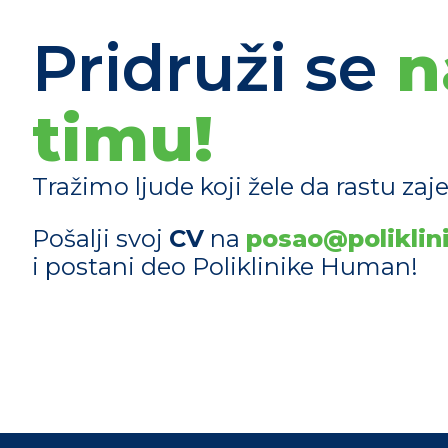
Pridruži se
n
timu!
Tražimo ljude koji žele da rastu za
Pošalji svoj
CV
na
posao@poliklin
i postani deo Poliklinike Human!