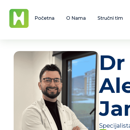
Početna
O Nama
Stručni tim
Dr
Al
Ja
Specijalist