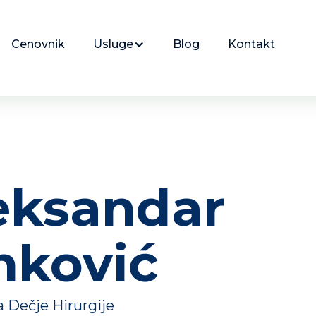
Cenovnik
Usluge
Blog
Kontakt
eksandar
nković
a Dečje Hirurgije