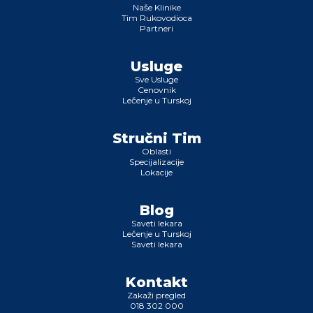
Naše Klinike
Tim Rukovodioca
Partneri
Usluge
Sve Usluge
Cenovnik
Lečenje u Turskoj
Stručni Tim
Oblasti
Specijalizacije
Lokacije
Blog
Saveti lekara
Lečenje u Turskoj
Saveti lekara
Kontakt
Zakaži pregled
018 302 000