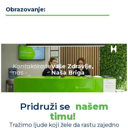
Obrazovanje:
Kontaktirajte
Vaše Zdravlje,
nas -
Naša Briga
Pridruži se
našem
timu!
Tražimo ljude koji žele da rastu zajedno