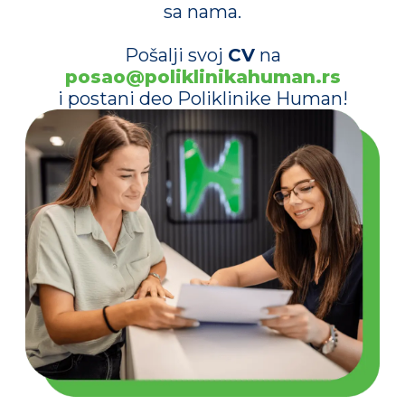
sa nama.
Pošalji svoj
CV
na
posao@poliklinikahuman.rs
i postani deo Poliklinike Human!