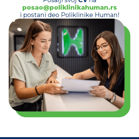
Pošalji svoj
CV
na
posao@poliklinikahuman.rs
i postani deo Poliklinike Human!