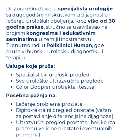
Dr Zoran Đorđević je
specijalista urologije
sa dugogodišnjim iskustvom u dijagnostici i
lečenju uroloških oboljenja. Kroz
više od 30
godina prakse
, stručno se usavršavao na
brojnim
kongresima i edukativnim
seminarima
u zemlji i inostranstvu.
Trenutno radi u
Poliklinici Human
, gde
pruža vrhunsku urološku dijagnostiku i
terapiju.
Usluge koje pruža:
Specijalistički urološki pregled
Sve urološke ultrazvučne preglede
Color Doppler urotrakta i testisa
Posebna pažnja na:
Lečenje problema prostate
Digito-rektalni pregled prostate (važan
za postavljanje diferencijalne dijagnoze)
Ultrazvučni pregled prostate i bešike (za
procenu veličine prostate i eventualnih
promena)