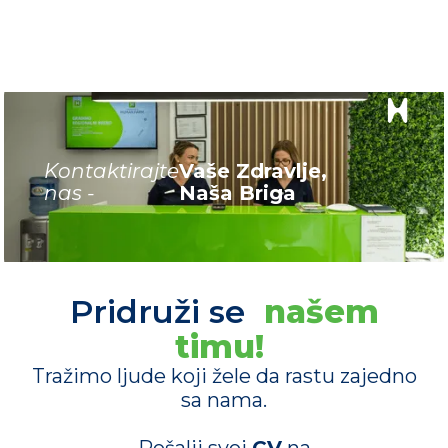
Kontaktirajte
Vaše Zdravlje,
nas -
Naša Briga
Pridruži se
našem
timu!
Tražimo ljude koji žele da rastu zajedno
sa nama.