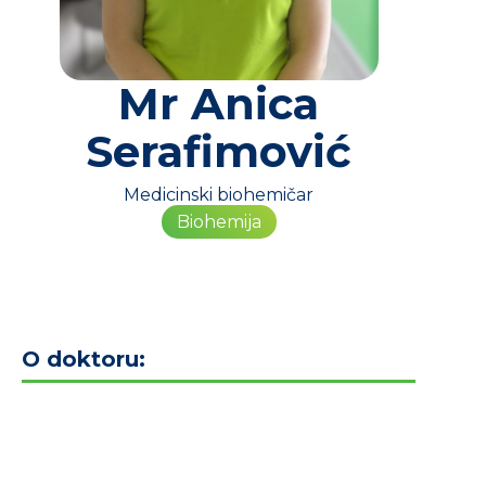
Mr Anica
Serafimović
Medicinski biohemičar
Biohemija
O doktoru: