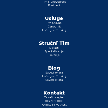
Tim Rukovodioca
Partneri
Usluge
Sve Usluge
Cenovnik
Lečenje u Turskoj
Stručni Tim
Oblasti
Specijalizacije
Lokacije
Blog
Saveti lekara
Lečenje u Turskoj
Saveti lekara
Kontakt
Zakaži pregled
018 302 000
Politika Privatnosti