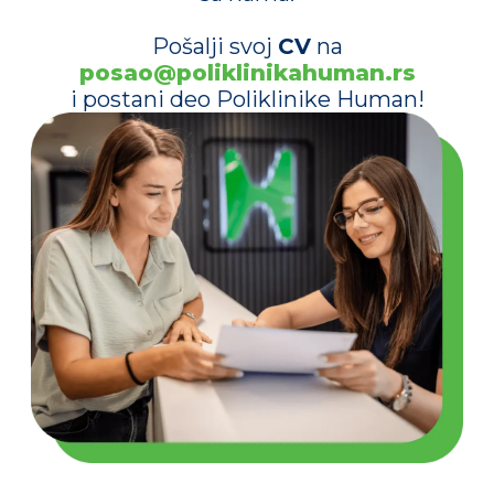
Pošalji svoj
CV
na
posao@poliklinikahuman.rs
i postani deo Poliklinike Human!