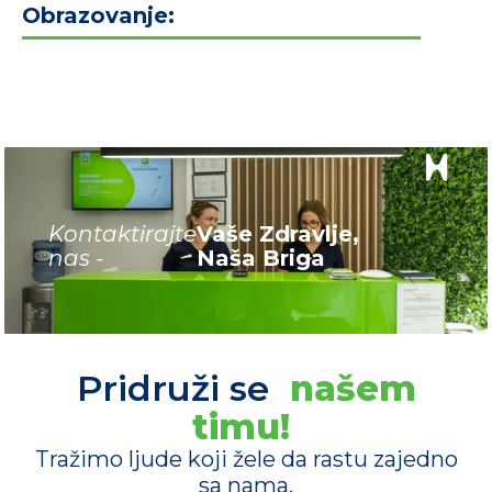
Obrazovanje:
Kontaktirajte
Vaše Zdravlje,
nas -
Naša Briga
Pridruži se
našem
timu!
Tražimo ljude koji žele da rastu zajedno
sa nama.