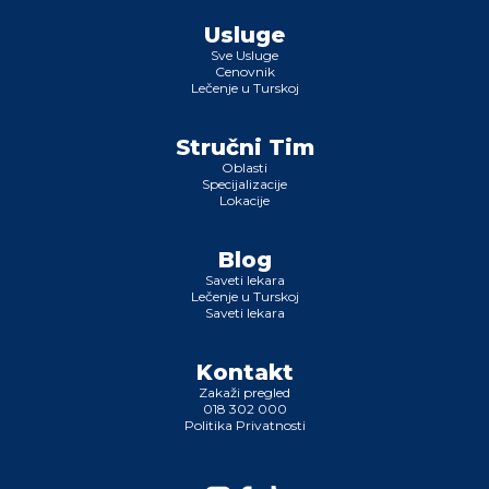
Usluge
Sve Usluge
Cenovnik
Lečenje u Turskoj
Stručni Tim
Oblasti
Specijalizacije
Lokacije
Blog
Saveti lekara
Lečenje u Turskoj
Saveti lekara
Kontakt
Zakaži pregled
018 302 000
Politika Privatnosti