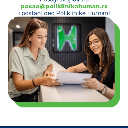
posao@poliklinikahuman.rs
i postani deo Poliklinike Human!