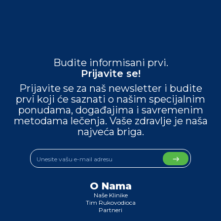
Budite informisani prvi.
Prijavite se!
Prijavite se za naš newsletter i budite
prvi koji će saznati o našim specijalnim
ponudama, događajima i savremenim
metodama lečenja. Vaše zdravlje je naša
najveća briga.
O Nama
Naše Klinike
Tim Rukovodioca
Partneri