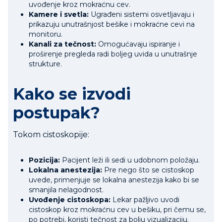
uvođenje kroz mokraćnu cev.
Kamere i svetla:
Ugrađeni sistemi osvetljavaju i
prikazuju unutrašnjost bešike i mokraćne cevi na
monitoru.
Kanali za tečnost:
Omogućavaju ispiranje i
proširenje pregleda radi boljeg uvida u unutrašnje
strukture.
Kako se izvodi
postupak?
Tokom cistoskopije:
Pozicija:
Pacijent leži ili sedi u udobnom položaju.
Lokalna anestezija:
Pre nego što se cistoskop
uvede, primenjuje se lokalna anestezija kako bi se
smanjila nelagodnost.
Uvođenje cistoskopa:
Lekar pažljivo uvodi
cistoskop kroz mokraćnu cev u bešiku, pri čemu se,
po potrebi, koristi tečnost za bolju vizualizaciju.