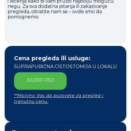
i lečenja kako bi vam pružio najbolju moguću
negu. Za sva dodatna pitanja ili zakazivanje
pregleda, obratite nam se – ovde smo da
pomognemo.
Cena pregleda ili usluge:
SUPRAPUBIČNA CISTOSTOMIJA U LOKALU
30,000 RSD
**Molimo Vas da pozovete za pregled i
trenutnu cenu.