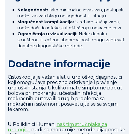
Nelagodnost:
Iako minimalno invazivan, postupak
može izazvati blagu nelagodnost ili iritaciju.
Mogućnost komplikacija:
U retkim slučajevima,
može doći do infekcija ili oštećenja mokraćne cevi.
Ograničenja u vizualizaciji:
Neke duboko
smeštene ili složene abnormalnosti mogu zahtevati
dodatne dijagnostičke metode.
Dodatne informacije
Cistoskopija je važan alat u urološkoj dijagnostici
koji omogućava precizno otkrivanje i praćenje
uroloških stanja. Ukoliko imate simptome poput
bolova pri mokrenju, učestalih infekcija
mokraćnih puteva ili drugih problema sa
mokraćnim sistemom, posavetujte se sa svojim
lekarom.
U Poliklinici Human,
naš tim stručnjaka za
urologiju
nudi najmodernije metode dijagnostike