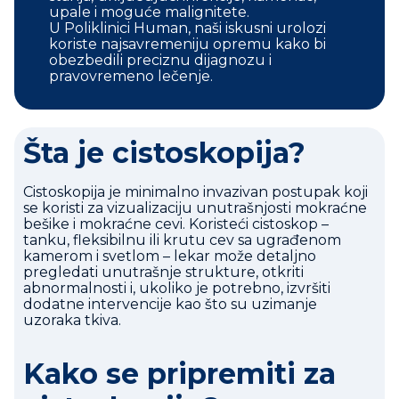
upale i moguće malignitete.
U Poliklinici Human, naši iskusni urolozi
koriste najsavremeniju opremu kako bi
obezbedili preciznu dijagnozu i
pravovremeno lečenje.
Šta je cistoskopija?
Cistoskopija je minimalno invazivan postupak koji
se koristi za vizualizaciju unutrašnjosti mokraćne
bešike i mokraćne cevi. Koristeći cistoskop –
tanku, fleksibilnu ili krutu cev sa ugrađenom
kamerom i svetlom – lekar može detaljno
pregledati unutrašnje strukture, otkriti
abnormalnosti i, ukoliko je potrebno, izvršiti
dodatne intervencije kao što su uzimanje
uzoraka tkiva.
Kako se pripremiti za