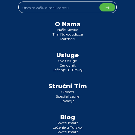
O Nama
Naše Klinike
Tim Rukovodioca
Partneri
Usluge
Sve Usluge
Cenovnik
Lečenje u Turskoj
Stručni Tim
Oblasti
Specijalizacije
Lokacije
Blog
Saveti lekara
Lečenje u Turskoj
Saveti lekara