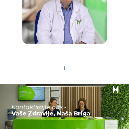
Specijalista urologije
1
Kontaktirajte nas -
Dr Zoran Đorđević
Vaše Zdravlje, Naša Briga
Specijalista urologije