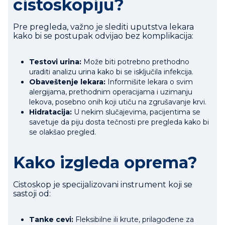
cistoskopiju?
Pre pregleda, važno je slediti uputstva lekara
kako bi se postupak odvijao bez komplikacija:
Testovi urina:
Može biti potrebno prethodno
uraditi analizu urina kako bi se isključila infekcija.
Obaveštenje lekara:
Informišite lekara o svim
alergijama, prethodnim operacijama i uzimanju
lekova, posebno onih koji utiču na zgrušavanje krvi.
Hidratacija:
U nekim slučajevima, pacijentima se
savetuje da piju dosta tečnosti pre pregleda kako bi
se olakšao pregled.
Kako izgleda oprema?
Cistoskop je specijalizovani instrument koji se
sastoji od:
Tanke cevi:
Fleksibilne ili krute, prilagođene za