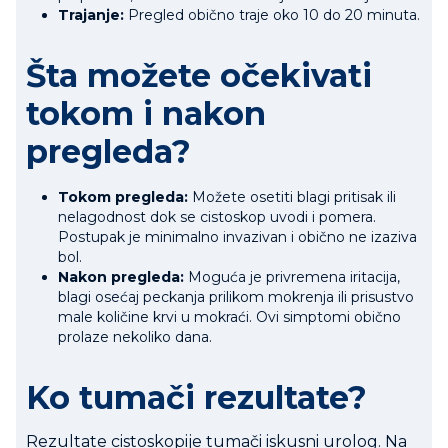
Trajanje:
Pregled obično traje oko 10 do 20 minuta.
Šta možete očekivati
tokom i nakon
pregleda?
Tokom pregleda:
Možete osetiti blagi pritisak ili
nelagodnost dok se cistoskop uvodi i pomera.
Postupak je minimalno invazivan i obično ne izaziva
bol.
Nakon pregleda:
Moguća je privremena iritacija,
blagi osećaj peckanja prilikom mokrenja ili prisustvo
male količine krvi u mokraći. Ovi simptomi obično
prolaze nekoliko dana.
Ko tumači rezultate?
Rezultate cistoskopije tumači iskusni urolog. Na