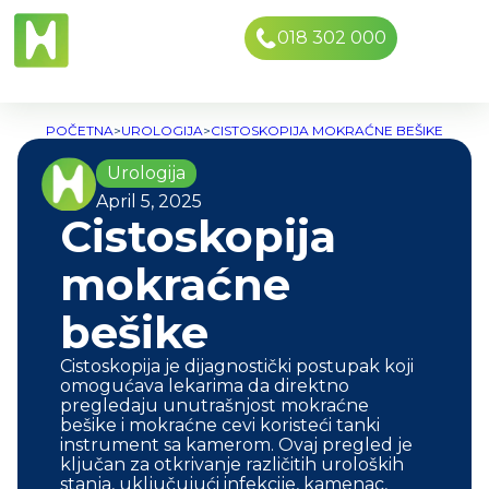
018 302 000
POČETNA
>
UROLOGIJA
>
CISTOSKOPIJA MOKRAĆNE BEŠIKE
Urologija
April 5, 2025
Cistoskopija
mokraćne
bešike
Cistoskopija je dijagnostički postupak koji
omogućava lekarima da direktno
pregledaju unutrašnjost mokraćne
bešike i mokraćne cevi koristeći tanki
instrument sa kamerom. Ovaj pregled je
ključan za otkrivanje različitih uroloških
stanja, uključujući infekcije, kamenac,