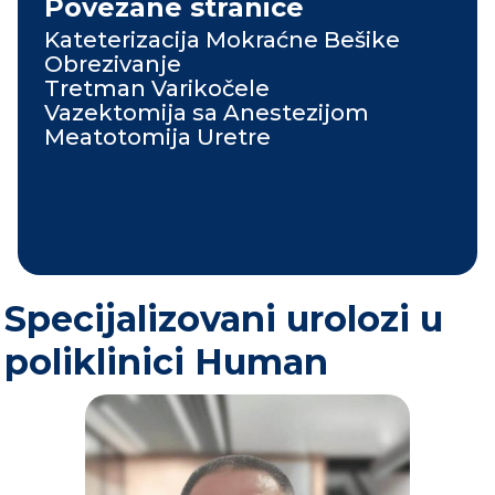
Povezane stranice
Kateterizacija Mokraćne Bešike
Obrezivanje
Tretman Varikočele
Vazektomija sa Anestezijom
Meatotomija Uretre
Specijalizovani urolozi u
poliklinici Human