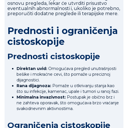
osnovu pregleda, lekar će utvrditi prisustvo
eventualnih abnormalnosti i, ukoliko je potrebno,
preporučiti dodatne preglede ili terapijske mere.
Prednosti i ograničenja
cistoskopije
Prednosti cistoskopije
Direktan uvid:
Omogućava pregled unutrašnjosti
bešike i mokraćne cevi, što pomaže u preciznoj
dijagnostici.
Rana dijagnoza:
Pomaže u otkrivanju stanja kao
što su infekcije, kamenac, upale i tumori u ranoj fazi.
Minimalna invazivnost:
Postupak je obično brz i
ne zahteva oporavak, što omogućava brzo vraćanje
svakodnevnim aktivnostima.
Ograničenja cistoskopije